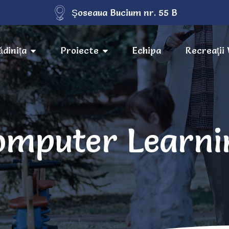
Şoseaua Bucium nr. 55 B
ădinița
Proiecte
Echipa
Recreaţi
omputer Learni