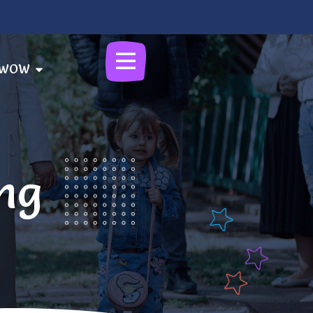
i WOW
ng